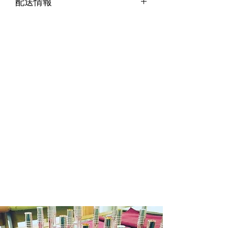
配送情報
お受けできません。
代引き便の場合
・不良品等何か問題があった場合、商
商品在庫がある場合：ご注文確定後２
品到着後７日以内に弊社までご連絡の
～３営業日以内に発送させていただき
上、送料着払いにてご返品ください。
ます。
商品在庫がない場合：通常約１週間か
ら１０日程納期をいただきます。
※商品によって納期が変わりますので
メール等でご確認ください。
銀行振込の場合
商品在庫がある場合：入金確認後２～
３日営業日以内に発送させていただき
ます。
商品在庫がない場合：通常約１週間か
ら１０日程納期をいただきます。