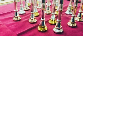
発送の目途が立ちましたら改めて入金
依頼のご連絡いたしますので入金確認
後２～３日営業日以内に発送させてい
ただきます。
お申込み有効期限：ご注文後１週間
(ご
入金を確認できない場合はキャンセル
となります。)
Contact
商品代金以外の必要料金
・銀行振込手数料
・送料 お支払料金が１万円を超す場
合は７５０円(税抜)まで無料となりま
す。
遠方の場合 北海道：１３５０円(税
抜)