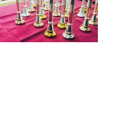
商品在庫がある場合：入金確認後２～
３日営業日以内に発送させていただき
ます。
商品在庫がない場合：通常約１週間か
ら１０日程納期をいただきます。
発送の目途が立ちましたら改めて入金
依頼のご連絡いたしますので入金確認
後２～３日営業日以内に発送させてい
ただきます。
Contact
お申込み有効期限：ご注文後１週間
(ご
入金を確認できない場合はキャンセル
となります。)
商品代金以外の必要料金
・銀行振込手数料