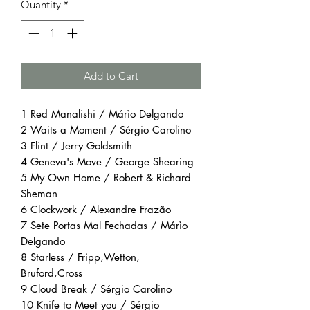
Quantity
*
Add to Cart
1 Red Manalishi / Márìo Delgando
2 Waits a Moment / Sérgio Carolino
3 Flint / Jerry Goldsmith
4 Geneva's Move / George Shearing
5 My Own Home / Robert & Richard
Sheman
6 Clockwork / Alexandre Frazão
7 Sete Portas Mal Fechadas / Márìo
Delgando
8 Starless / Fripp,Wetton,
Bruford,Cross
9 Cloud Break / Sérgio Carolino
10 Knife to Meet you / Sérgio