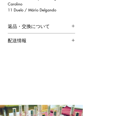
Carolino
11 Duelo / Márìo Delgando
返品・交換について
・お客様のご都合による返品は、原則
配送情報
お受けできません。
代引き便の場合
・不良品等何か問題があった場合、商
商品在庫がある場合：ご注文確定後２
品到着後７日以内に弊社までご連絡の
～３営業日以内に発送させていただき
上、送料着払いにてご返品ください。
ます。
商品在庫がない場合：通常約１週間か
ら１０日程納期をいただきます。
※商品によって納期が変わりますので
メール等でご確認ください。
銀行振込の場合