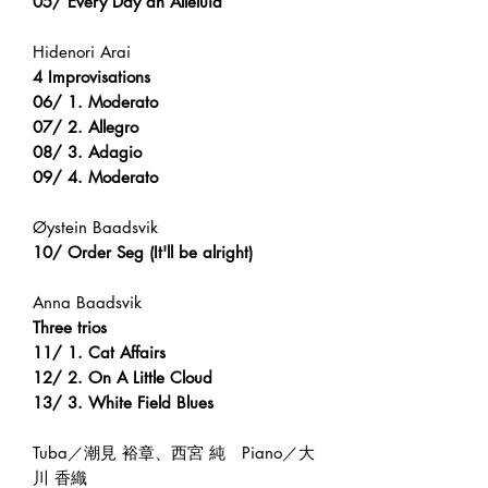
05/ Every Day an Alleluia
Hidenori Arai
4 Improvisations
06/ 1. Moderato
07/ 2. Allegro
08/ 3. Adagio
09/ 4. Moderato
Øystein Baadsvik
10/ Order Seg (It'll be alright)
Anna Baadsvik
Three trios
11/ 1. Cat Affairs
12/ 2. On A Little Cloud
13/ 3. White Field Blues
Tuba／潮見 裕章、西宮 純 Piano／大
川 香織