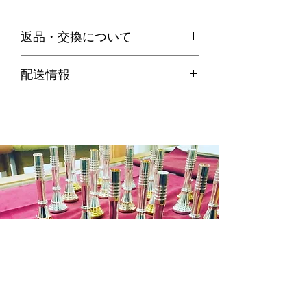
返品・交換について
・お客様のご都合による返品は、原則
配送情報
お受けできません。
代引き便の場合
・不良品等何か問題があった場合、商
商品在庫がある場合：ご注文確定後２
品到着後７日以内に弊社までご連絡の
～３営業日以内に発送させていただき
上、送料着払いにてご返品ください。
ます。
商品在庫がない場合：通常約１週間か
ら１０日程納期をいただきます。
※商品によって納期が変わりますので
メール等でご確認ください。
銀行振込の場合
商品在庫がある場合：入金確認後２～
３日営業日以内に発送させていただき