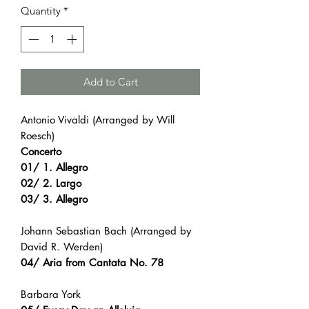
Quantity
*
Add to Cart
Antonio Vivaldi (Arranged by Will
Roesch)
Concerto
01/ 1. Allegro
02/ 2. Largo
03/ 3. Allegro
Johann Sebastian Bach (Arranged by
David R. Werden)
04/ Aria from Cantata No. 78
Barbara York