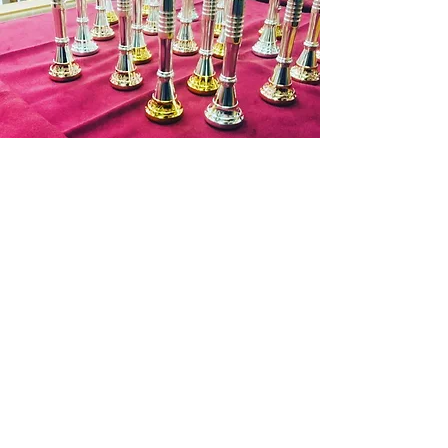
依頼のご連絡いたしますので入金確認
後２～３日営業日以内に発送させてい
ただきます。
お申込み有効期限：ご注文後１週間
(ご
入金を確認できない場合はキャンセル
となります。)
商品代金以外の必要料金
Contact
・銀行振込手数料
・送料 お支払料金が１万円を超す場
合は７５０円(税抜)まで無料となりま
す。
遠方の場合 北海道：１３５０円(税
抜)
東北：９５０円(税抜)