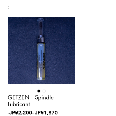
GETZEN｜Spindle
Lubricant
Regular
Sale
 JP¥2,200 
JP¥1,870