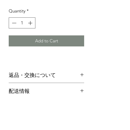
Price
Price
Quantity
*
Add to Cart
返品・交換について
・お客様のご都合による返品は、原則
配送情報
お受けできません。
代引き便の場合
・不良品等何か問題があった場合、商
商品在庫がある場合：ご注文確定後２
品到着後７日以内に弊社までご連絡の
～３営業日以内に発送させていただき
上、送料着払いにてご返品ください。
ます。