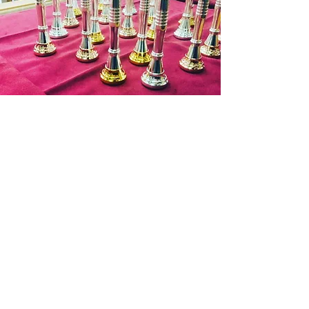
入金を確認できない場合はキャンセル
となります。)
商品代金以外の必要料金
・銀行振込手数料
・送料 お支払料金が１万円を超す場
合は７５０円(税抜)まで無料となりま
す。
Contact
遠方の場合 北海道：１３５０円(税
抜)
東北：９５０円(税抜)
北陸～九州：７５０円(税
抜)
沖縄：１０５０円(税抜)