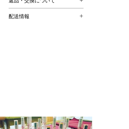
返品・交換について
・お客様のご都合による返品は、原則
配送情報
お受けできません。
代引き便の場合
・不良品等何か問題があった場合、商
商品在庫がある場合：ご注文確定後２
品到着後７日以内に弊社までご連絡の
～３営業日以内に発送させていただき
上、送料着払いにてご返品ください。
ます。
商品在庫がない場合：通常約１週間か
ら１０日程納期をいただきます。
※商品によって納期が変わりますので
メール等でご確認ください。
銀行振込の場合
商品在庫がある場合：入金確認後２～
３日営業日以内に発送させていただき
ます。
商品在庫がない場合：通常約１週間か