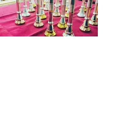
ら１０日程納期をいただきます。
発送の目途が立ちましたら改めて入金
依頼のご連絡いたしますので入金確認
後２～３日営業日以内に発送させてい
ただきます。
お申込み有効期限：ご注文後１週間
(ご
入金を確認できない場合はキャンセル
となります。)
お問い合わせ
商品代金以外の必要料金
・銀行振込手数料
・送料 お支払料金が１万円を超す場
合は７５０円(税抜)まで無料となりま
す。