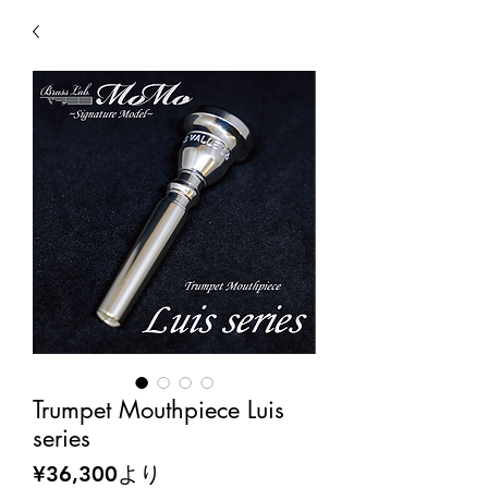
Trumpet Mouthpiece Luis
series
セ
¥36,300
より