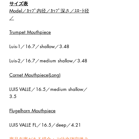
サイズ表
Model／ｶｯﾌﾟ内径／ｶｯﾌﾟ深さ／ｽﾛｰﾄ径
／
Trumpet Mouthpiece
Luis-1／16.7／shallow／3.48
Luis-2／16.7／medium shallow／3.48
Cornet Mouthpiece(Long)
LUIS VALLE／16.5／medium shallow／
3.5
Flugelhorn Mouthpiece
LUIS VALLE FL／16.5／deep／4.21