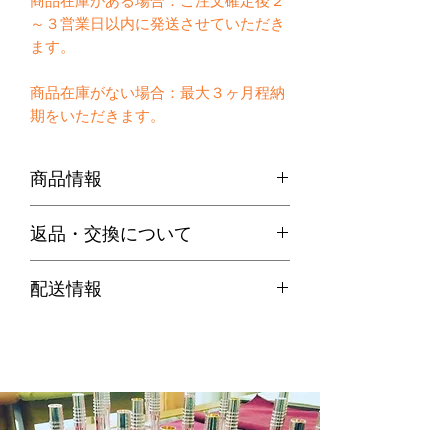
商品在庫がある場合：ご注文確定後２
～３営業日以内に発送させていただき
ます。
商品在庫がない場合：最大３ヶ月程納
期をいただきます。
商品情報
Luis Valleさん
公式HP
返品・交換について
価格
・お客様のご都合による返品は、原則
Trumpet Mouthpiece
配送情報
お受けできません。
銀メッキ 36,300円
インナーゴールド 74,800円
代引き便の場合
・不良品等何か問題があった場合、商
金メッキ 97,900円
商品在庫がある場合：ご注文確定後２
品到着後７日以内に弊社までご連絡の
Conet Mouthpiece(Long)
～３営業日以内に発送させていただき
上、送料着払いにてご返品ください。
銀メッキ 38,500円
ます。
インナーゴールド 77,000円
金メッキ 100,100円
商品在庫がない場合：通常約１週間か