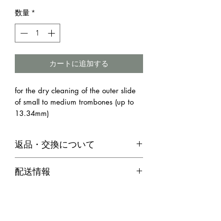
数量
*
カートに追加する
for the dry cleaning of the outer slide
of small to medium trombones (up to
13.34mm)
返品・交換について
・お客様のご都合による返品は、原則
配送情報
お受けできません。
代引き便の場合
・不良品等何か問題があった場合、商
商品在庫がある場合：ご注文確定後２
品到着後７日以内に弊社までご連絡の
～３営業日以内に発送させていただき
上、送料着払いにてご返品ください。