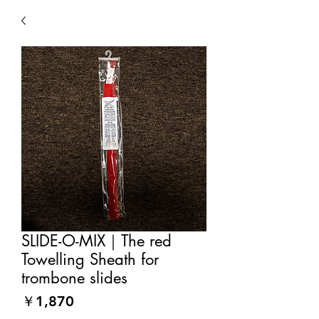
SLIDE-O-MIX｜The red
Towelling Sheath for
trombone slides
価
￥1,870
格