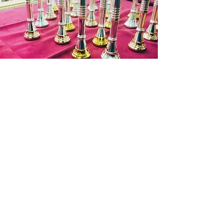
お申込み有効期限：ご注文後１週間
(ご
入金を確認できない場合はキャンセル
となります。)
商品代金以外の必要料金
・銀行振込手数料
・送料 お支払料金が１万円を超す場
お問い合わせ
合は７５０円(税抜)まで無料となりま
す。
遠方の場合 北海道：１３５０円(税
抜)
東北：９５０円(税抜)
北陸～九州：７５０円(税
抜)