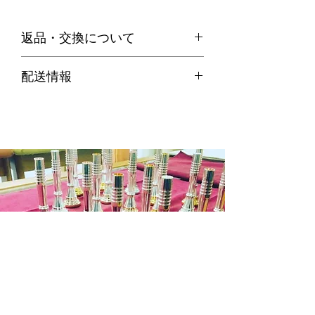
返品・交換について
・お客様のご都合による返品は、原則
配送情報
お受けできません。
代引き便の場合
・不良品等何か問題があった場合、商
商品在庫がある場合：ご注文確定後２
品到着後７日以内に弊社までご連絡の
～３営業日以内に発送させていただき
上、送料着払いにてご返品ください。
ます。
商品在庫がない場合：通常約１週間か
ら１０日程納期をいただきます。
※商品によって納期が変わりますので
メール等でご確認ください。
銀行振込の場合
商品在庫がある場合：入金確認後２～
３日営業日以内に発送させていただき