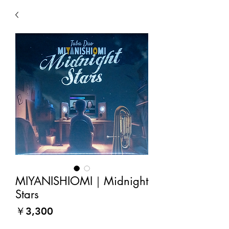
MIYANISHIOMI｜Midnight
Stars
価
￥3,300
格