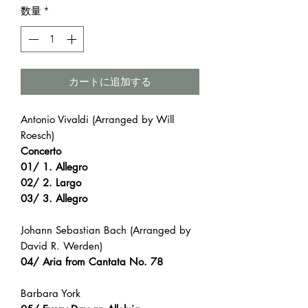
数量
*
カートに追加する
Antonio Vivaldi (Arranged by Will
Roesch)
Concerto
01/ 1. Allegro
02/ 2. Largo
03/ 3. Allegro
Johann Sebastian Bach (Arranged by
David R. Werden)
04/ Aria from Cantata No. 78
Barbara York