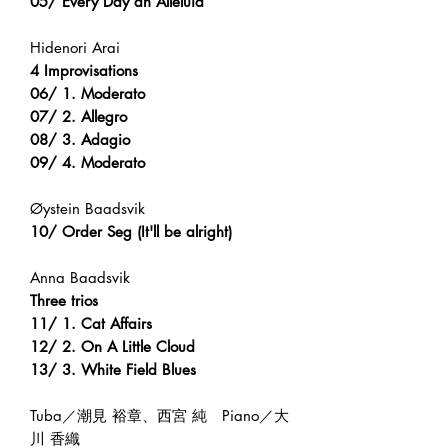
05/ Every Day an Alleluia
Hidenori Arai
4 Improvisations
06/ 1. Moderato
07/ 2. Allegro
08/ 3. Adagio
09/ 4. Moderato
Øystein Baadsvik
10/ Order Seg (It'll be alright)
Anna Baadsvik
Three trios
11/ 1. Cat Affairs
12/ 2. On A Little Cloud
13/ 3. White Field Blues
Tuba／潮見 裕章、西宮 純 Piano／大
川 香織