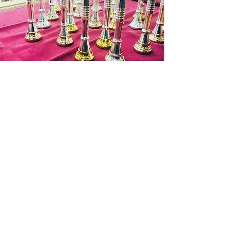
お申込み有効期限：ご注文後１週間
(ご
入金を確認できない場合はキャンセル
となります。)
商品代金以外の必要料金
・銀行振込手数料
・送料 お支払料金が１万円を超す場
お問い合わせ
合は７５０円(税抜)まで無料となりま
す。
遠方の場合 北海道：１３５０円(税
抜)
東北：９５０円(税抜)
北陸～九州：７５０円(税
抜)