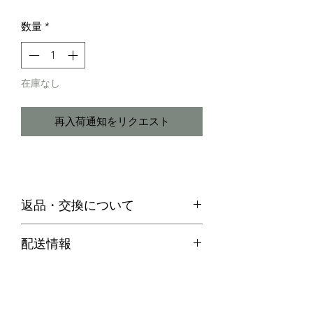
格
数量
*
在庫なし
再入荷通知をリクエスト
返品・交換について
・お客様のご都合による返品は、原則
配送情報
お受けできません。
代引き便の場合
・不良品等何か問題があった場合、商
商品在庫がある場合：ご注文確定後２
品到着後７日以内に弊社までご連絡の
～３営業日以内に発送させていただき
上、送料着払いにてご返品ください。