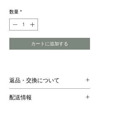
格
数量
*
カートに追加する
返品・交換について
・お客様のご都合による返品は、原則
配送情報
お受けできません。
代引き便の場合
・不良品等何か問題があった場合、商
商品在庫がある場合：ご注文確定後２
品到着後７日以内に弊社までご連絡の
～３営業日以内に発送させていただき
上、送料着払いにてご返品ください。
ます。