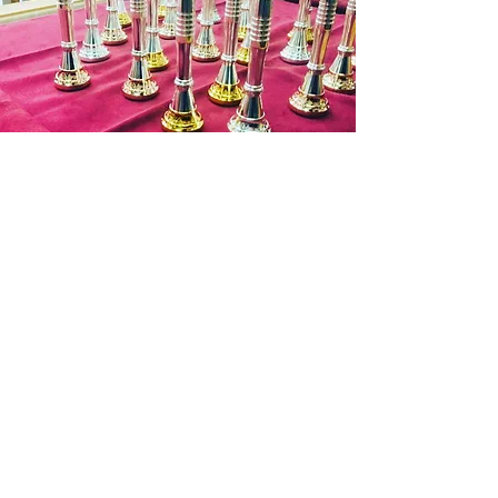
入金を確認できない場合はキャンセル
となります。)
商品代金以外の必要料金
・銀行振込手数料
・送料 お支払料金が１万円を超す場
合は７５０円(税抜)まで無料となりま
す。
お問い合わせ
遠方の場合 北海道：１３５０円(税
抜)
東北：９５０円(税抜)
北陸～九州：７５０円(税
抜)
沖縄：１０５０円(税抜)