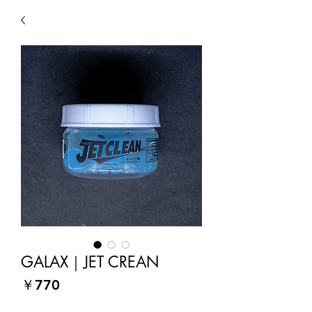
GALAX｜JET CREAN
価
￥770
格