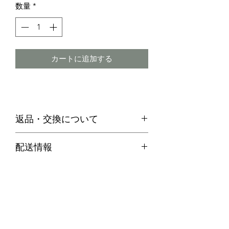
数量
*
カートに追加する
返品・交換について
・お客様のご都合による返品は、原則
配送情報
お受けできません。
代引き便の場合
・不良品等何か問題があった場合、商
商品在庫がある場合：ご注文確定後２
品到着後７日以内に弊社までご連絡の
～３営業日以内に発送させていただき
上、送料着払いにてご返品ください。
ます。
商品在庫がない場合：通常約１週間か