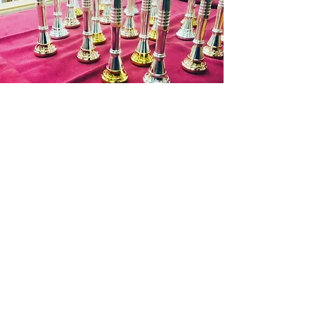
となります。)
商品代金以外の必要料金
・銀行振込手数料
・送料 お支払料金が１万円を超す場
合は７５０円(税抜)まで無料となりま
す。
お問い合わせ
遠方の場合 北海道：１３５０円(税
抜)
東北：９５０円(税抜)
北陸～九州：７５０円(税
抜)
沖縄：１０５０円(税抜)