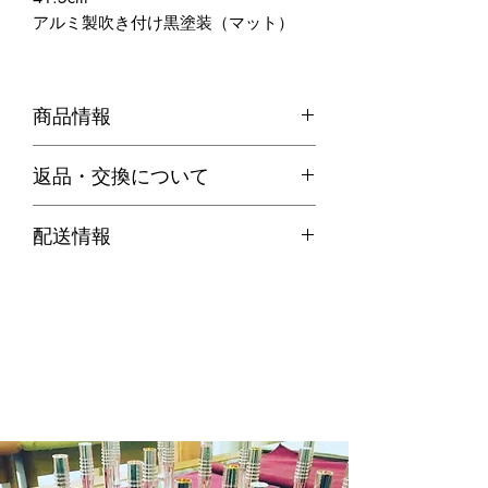
アルミ製吹き付け黒塗装（マット）
商品情報
F30E
返品・交換について
600mlの水入りペットボトルとほぼ同
じ重さ！
・お客様のご都合による返品は、原則
配送情報
お受けできません。
代引き便の場合
・不良品等何か問題があった場合、商
商品在庫がある場合：ご注文確定後２
品到着後７日以内に弊社までご連絡の
～３営業日以内に発送させていただき
上、送料着払いにてご返品ください。
ます。
商品在庫がない場合：通常約１週間か
ら１０日程納期をいただきます。
※商品によって納期が変わりますので