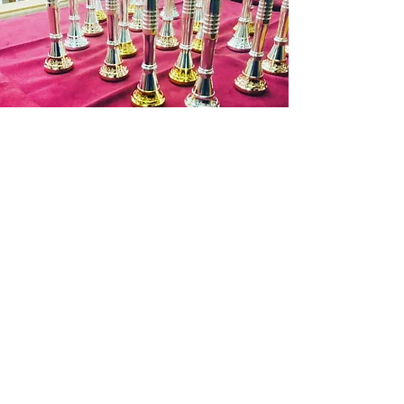
メール等でご確認ください。
銀行振込の場合
商品在庫がある場合：入金確認後２～
３日営業日以内に発送させていただき
ます。
商品在庫がない場合：通常約１週間か
ら１０日程納期をいただきます。
発送の目途が立ちましたら改めて入金
お問い合わせ
依頼のご連絡いたしますので入金確認
後２～３日営業日以内に発送させてい
ただきます。
お申込み有効期限：ご注文後１週間
(ご
入金を確認できない場合はキャンセル
となります。)