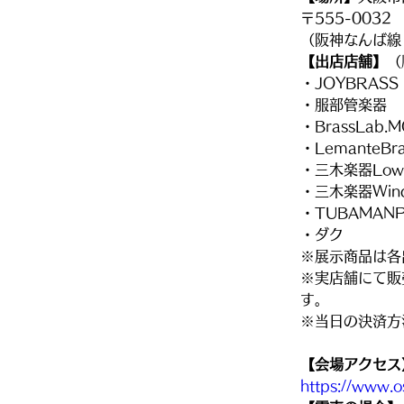
〒555-003
（阪神なんば線
【出店店舗】
（
・JOYBRASS
・服部管楽器
・BrassLab.
・LemanteBra
・三木楽器LowBr
・三木楽器Wind
・TUBAMAN
・ダク
※展示商品は各
※実店舗にて販
す。
※当日の決済方
【会場アクセス
https://www.o