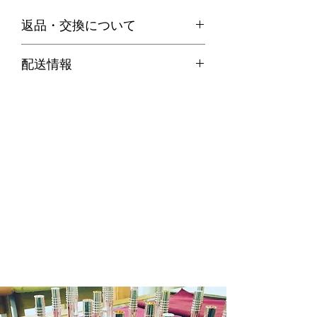
返品・交換について
・お客様のご都合による返品は、原則
配送情報
お受けできません。
代引き便の場合
・不良品等何か問題があった場合、商
商品在庫がある場合：ご注文確定後２
品到着後７日以内に弊社までご連絡の
～３営業日以内に発送させていただき
上、送料着払いにてご返品ください。
ます。
商品在庫がない場合：通常約１週間か
ら１０日程納期をいただきます。
※商品によって納期が変わりますので
メール等でご確認ください。
銀行振込の場合
商品在庫がある場合：入金確認後２～
３日営業日以内に発送させていただき
ます。