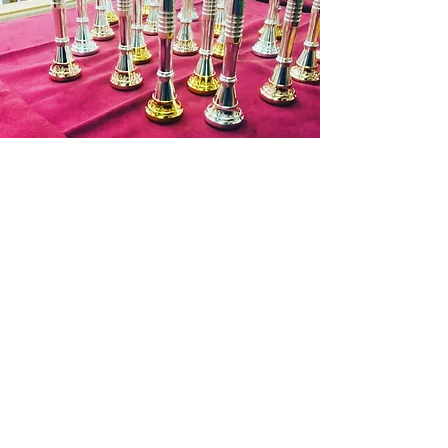
商品在庫がない場合：通常約１週間か
ら１０日程納期をいただきます。
発送の目途が立ちましたら改めて入金
依頼のご連絡いたしますので入金確認
後２～３日営業日以内に発送させてい
ただきます。
お申込み有効期限：ご注文後１週間
(ご
入金を確認できない場合はキャンセル
Contact
となります。)
商品代金以外の必要料金
・銀行振込手数料
・送料 お支払料金が１万円を超す場
合は７５０円(税抜)まで無料となりま