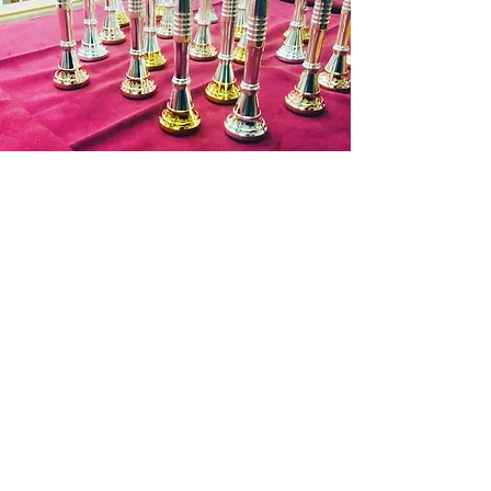
商品代金以外の必要料金
・銀行振込手数料
・送料 お支払料金が１万円を超す場
合は７５０円(税抜)まで無料となりま
す。
遠方の場合 北海道：１３５０円(税
Contact
抜)
東北：９５０円(税抜)
北陸～九州：７５０円(税
抜)
沖縄：１０５０円(税抜)