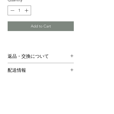
Add to Cart
返品・交換について
・お客様のご都合による返品は、原則
配送情報
お受けできません。
代引き便の場合
・不良品等何か問題があった場合、商
商品在庫がある場合：ご注文確定後２
品到着後７日以内に弊社までご連絡の
～３営業日以内に発送させていただき
上、送料着払いにてご返品ください。
ます。
商品在庫がない場合：通常約１週間か
ら１０日程納期をいただきます。