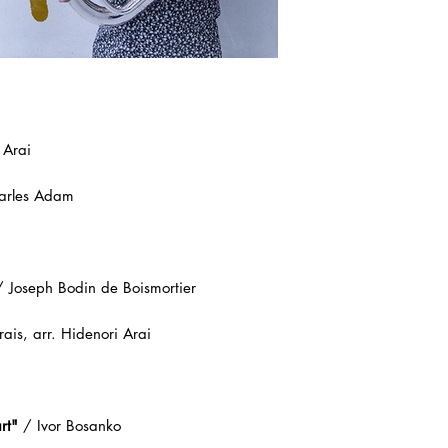
代引き便の場合
・不良品等何か問
商品在庫がある場
以内に弊社までご
内に発送させてい
ください。
商品在庫がない場
期をいただきます
 Arai
※商品によって納
確認ください。
arles Adam
銀行振込の場合
商品在庫がある場
内に発送させてい
 Joseph Bodin de Boismortier
商品在庫がない場
is, arr. Hidenori Arai
期をいただきます
発送の目途が立ち
いたしますので入
送させていただき
rt"
/ Ivor Bosanko