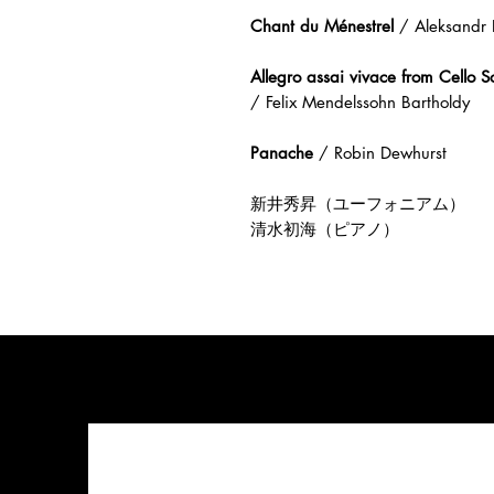
Chant du Ménestrel
/ Aleksandr 
Allegro assai vivace from Cello
/ Felix Mendelssohn Bartholdy
Panache
/ Robin Dewhurst
新井秀昇（ユーフォニアム）
清水初海（ピアノ）