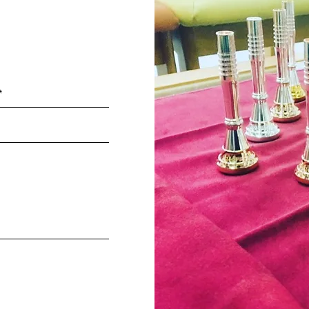
一万円未満：３００
三万円未満：４００
十万円未満：６００
十万円以上：１００
特記事項
​商品代引き便を利
ただけません。