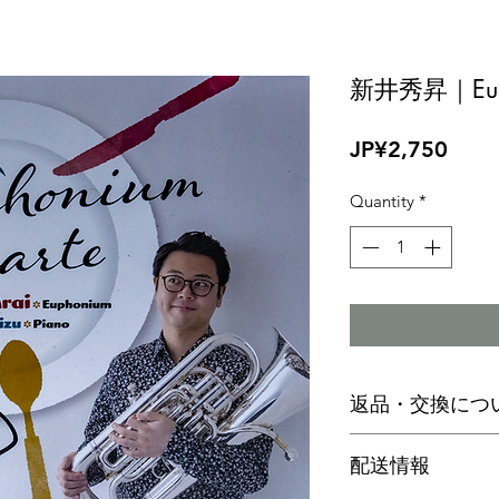
新井秀昇｜Eupho
Price
JP¥2,750
Quantity
*
返品・交換につ
・お客様のご都合
配送情報
せん。