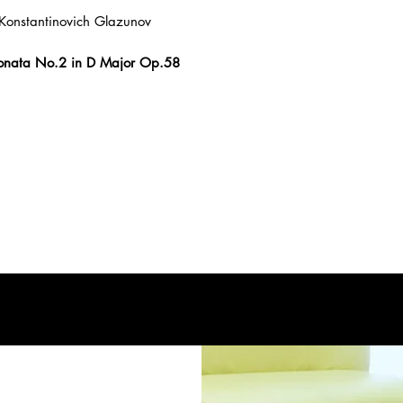
お申込み有効期限
Konstantinovich Glazunov
きない場合はキャン
 Sonata No.2 in D Major Op.58
商品代金以外の必
・銀行振込手数料
・送料 お支払料
(税抜)まで無料と
遠方の場合 北海道
東北：９５０
北陸～九州：
沖縄：１０５
・代引き手数料