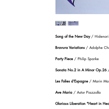
Song of the New Day
/ Hidenori
Bravura Variations
/ Adolphe Ch
Party Piece
/ Philip Sparke
Sonata No.2 in A Minor Op.26
/
Les Folies d'Espagne
/ Marin Mara
Ave Maria
/ Astor Piazzolla
Glorious Liberation "Heart in Hea