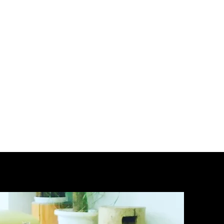
：ご注文後１週間
(ご入金を確認で
セルとなります。)
要料金
金が１万円を超す場合は７５０円
なります。
：１３５０円(税抜)
円(税抜)
７５０円(税抜)
０円(税抜)