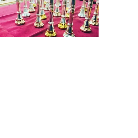
銀行振込の場合
商品在庫がある場合：入金確認後２～
３日営業日以内に発送させていただき
ます。
商品在庫がない場合：通常約１週間か
ら１０日程納期をいただきます。
発送の目途が立ちましたら改めて入金
お問い合わせ
依頼のご連絡いたしますので入金確認
後２～３日営業日以内に発送させてい
ただきます。
お申込み有効期限：ご注文後１週間
(ご
入金を確認できない場合はキャンセル
となります。)