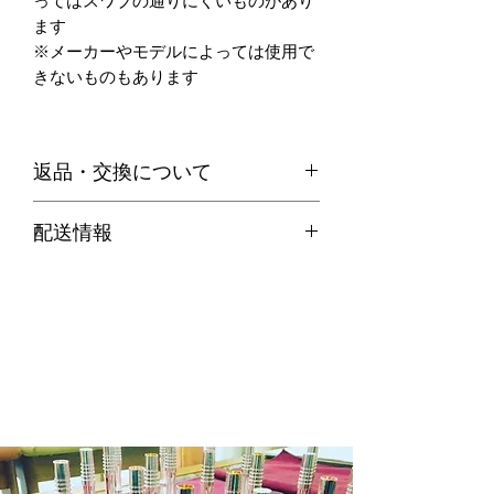
ってはスワブの通りにくいものがあり
ます
※メーカーやモデルによっては使用で
きないものもあります
返品・交換について
・お客様のご都合による返品は、原則
配送情報
お受けできません。
代引き便の場合
・不良品等何か問題があった場合、商
商品在庫がある場合：ご注文確定後２
品到着後７日以内に弊社までご連絡の
～３営業日以内に発送させていただき
上、送料着払いにてご返品ください。
ます。
商品在庫がない場合：通常約１週間か
ら１０日程納期をいただきます。
※商品によって納期が変わりますので
メール等でご確認ください。