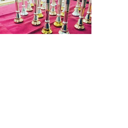
商品在庫がない場合：通常約１週間か
ら１０日程納期をいただきます。
発送の目途が立ちましたら改めて入金
依頼のご連絡いたしますので入金確認
後２～３日営業日以内に発送させてい
ただきます。
お申込み有効期限：ご注文後１週間
(ご
入金を確認できない場合はキャンセル
お問い合わせ
となります。)
商品代金以外の必要料金
・銀行振込手数料
・送料 お支払料金が１万円を超す場
合は７５０円(税抜)まで無料となりま