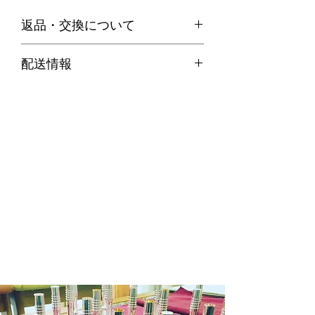
返品・交換について
・お客様のご都合による返品は、原則
配送情報
お受けできません。
代引き便の場合
・不良品等何か問題があった場合、商
商品在庫がある場合：ご注文確定後２
品到着後７日以内に弊社までご連絡の
～３営業日以内に発送させていただき
上、送料着払いにてご返品ください。
ます。
商品在庫がない場合：通常約１週間か
ら１０日程納期をいただきます。
※商品によって納期が変わりますので
メール等でご確認ください。
銀行振込の場合
商品在庫がある場合：入金確認後２～
３日営業日以内に発送させていただき
ます。